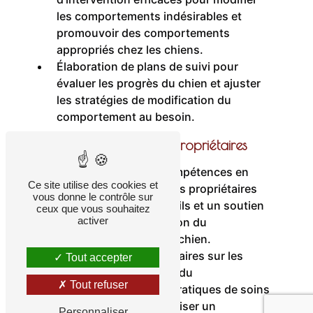
les comportements indésirables et
promouvoir des comportements
appropriés chez les chiens.
Élaboration de plans de suivi pour
évaluer les progrès du chien et ajuster
les stratégies de modification du
comportement au besoin.
Communication avec les Propriétaires
Développement de compétences en
Ce site utilise des cookies et
communication avec les propriétaires
vous donne le contrôle sur
pour fournir des conseils et un soutien
ceux que vous souhaitez
activer
efficaces dans la gestion du
comportement de leur chien.
Éducation des propriétaires sur les
Tout accepter
techniques de gestion du
Tout refuser
comportement et les pratiques de soins
appropriées pour favoriser un
Personnaliser