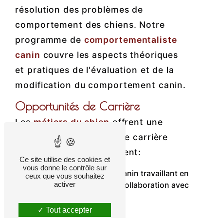
résolution des problèmes de
comportement des chiens. Notre
programme de
comportementaliste
canin
couvre les aspects théoriques
et pratiques de l'évaluation et de la
modification du comportement canin.
Opportunités de Carrière
Les
métiers du chien
offrent une
variété d'opportunités de carrière
enrichissantes, notamment:
Ce site utilise des cookies et
vous donne le contrôle sur
Comportementaliste canin travaillant en
ceux que vous souhaitez
activer
pratique privée ou en collaboration avec
des vétérinaires.
Tout accepter
Contactez-nous