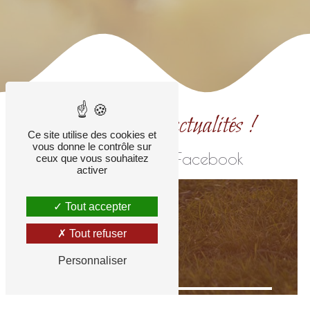
Retrouvez nos actualités !
Ce site utilise des cookies et
vous donne le contrôle sur
sur notre page Facebook
ceux que vous souhaitez
activer
Tout accepter
Tout refuser
Personnaliser
Des questions ? Besoin de