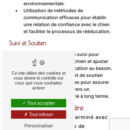
environnementale.
Utilisation de méthodes de
communication efficaces pour établir
une relation de confiance avec le chien
et faciliter le processus de rééducation.
Suivi et Soutien
Élaboration de plans de suivi pour
évaluer les progrès du chien et ajuster
les stratégies de rééducation au besoin.
Ce site utilise des cookies et
Fourniture de conseils et de soutien
vous donne le contrôle sur
continu aux propriétaires pour assurer
ceux que vous souhaitez
activer
une transition réussie vers un
comportement approprié à long terme.
Tout accepter
Opportunités de Carrière
Tout refuser
Une fois que vous avez terminé avec
succès notre programme de
Personnaliser