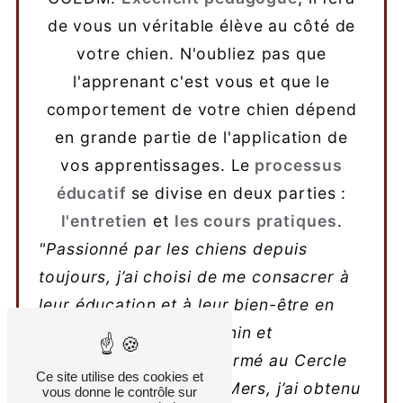
de vous un véritable élève au côté de
votre chien. N'oubliez pas que
l'apprenant c'est vous et que le
comportement de votre chien dépend
en grande partie de l'application de
vos apprentissages. Le
processus
éducatif
se divise en deux parties :
l'entretien
et
les cours pratiques
.
"Passionné par les chiens depuis
toujours, j’ai choisi de me consacrer à
leur éducation et à leur bien-être en
devenant éducateur canin et
comportementaliste. Formé au Cercle
Ce site utilise des cookies et
Canin de l’Entre-Deux-Mers, j’ai obtenu
vous donne le contrôle sur